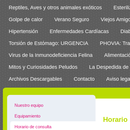
Reptiles, Aves y otros animales exóticos
Esteril
Golpe de calor
Verano Seguro
Viejos Amig
Hipertensión
Enfermedades Cardíacas
Dia
Torsión de Estómago: URGENCIA
PHOVIA: Trat
Virus de la Inmunodeficiencia Felina
Alimentaci
Mitos y Curiosidades Peludos
La Despedida de
Archivos Descargables
Contacto
Aviso lega
Nuestro equipo
Equipamiento
Horario
Horario de consulta