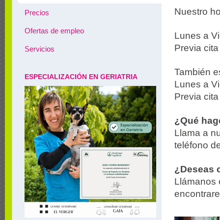
Nuestro hor
Precios
Ofertas de empleo
Lunes a Vi
Previa cit
Servicios
También es
ESPECIALIZACIÓN EN GERIATRIA
Lunes a V
Previa cit
¿Qué hago
Llama a nu
teléfono d
¿Deseas c
Llámanos o
encontrare