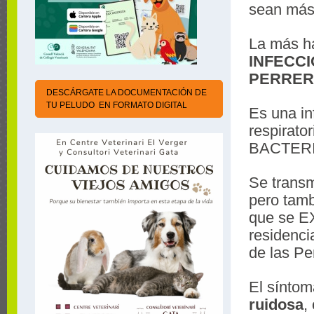
sean más
La más ha
INFECC
PERRER
DESCÁRGATE LA DOCUMENTACIÓN DE
TU PELUDO EN FORMATO DIGITAL
Es una in
respirato
BACTER
Se trans
pero tam
que se E
residenci
de las Pe
El síntom
ruidosa
,