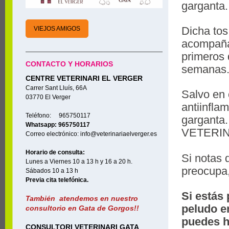
garganta.
Dicha tos
VIEJOS AMIGOS
acompaña
primeros 
CONTACTO Y HORARIOS
semanas
CENTRE VETERINARI EL VERGER
Carrer Sant Lluís, 66A
Salvo en
03770 El Verger
antiinfla
Teléfono: 965750117
gargant
Whatsapp: 965750117
VETERIN
Correo electrónico: info@veterinariaelverger.es
Horario de consulta:
Si notas 
Lunes a Viernes 10 a 13 h y 16 a 20 h.
preocupa,
Sábados 10 a 13 h
Previa cita telefónica.
Si estás 
También atendemos en nuestro
peludo e
consultorio en Gata de Gorgos!!
puedes h
CONSULTORI VETERINARI GATA