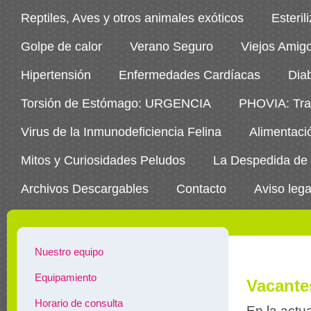
Reptiles, Aves y otros animales exóticos
Esteril
Golpe de calor
Verano Seguro
Viejos Amig
Hipertensión
Enfermedades Cardíacas
Dia
Torsión de Estómago: URGENCIA
PHOVIA: Trat
Virus de la Inmunodeficiencia Felina
Alimentaci
Mitos y Curiosidades Peludos
La Despedida de
Archivos Descargables
Contacto
Aviso lega
Nuestro equipo
Equipamiento
Vacante
Horario de consulta
En la actu