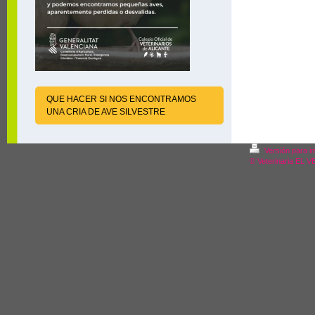
QUE HACER SI NOS ENCONTRAMOS
UNA CRIA DE AVE SILVESTRE
Versión para i
© Veterinaria EL