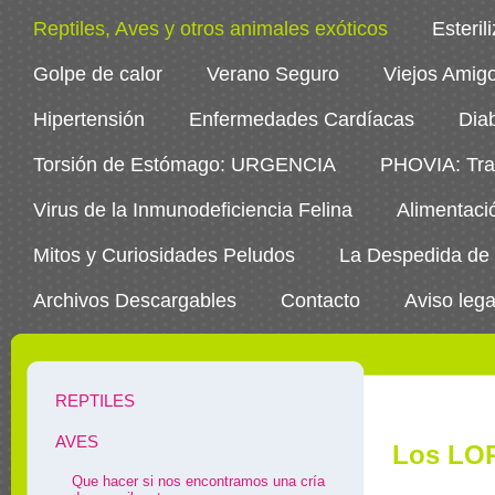
Reptiles, Aves y otros animales exóticos
Esteril
Golpe de calor
Verano Seguro
Viejos Amig
Hipertensión
Enfermedades Cardíacas
Dia
Torsión de Estómago: URGENCIA
PHOVIA: Trat
Virus de la Inmunodeficiencia Felina
Alimentaci
Mitos y Curiosidades Peludos
La Despedida de
Archivos Descargables
Contacto
Aviso lega
REPTILES
AVES
Los LOR
Que hacer si nos encontramos una cría