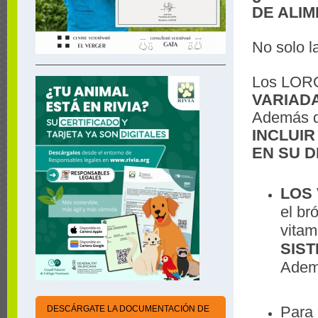
DE ALI
No solo l
Los LORO
VARIAD
Además de
INCLUI
EN SU D
LOS
el br
vitam
SIS
Ademá
Para 
DESCÁRGATE LA DOCUMENTACIÓN DE