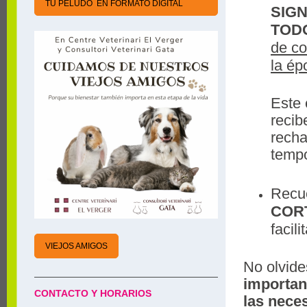
TU PELUDO EN FORMATO DIGITAL
SIGN
TOD
de co
la ép
Este 
recib
recha
tempo
Recu
COR
facil
VIEJOS AMIGOS
No olvid
importan
CONTACTO Y HORARIOS
las neces