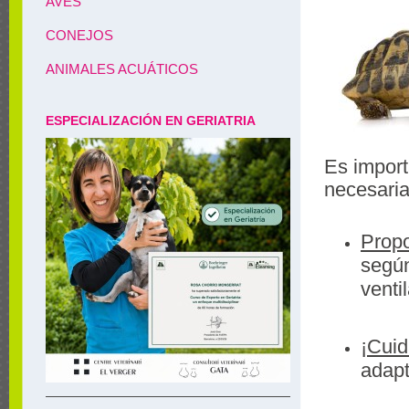
AVES
CONEJOS
ANIMALES ACUÁTICOS
ESPECIALIZACIÓN EN GERIATRIA
Es impor
necesaria
Propo
según
venti
¡Cuid
adapt