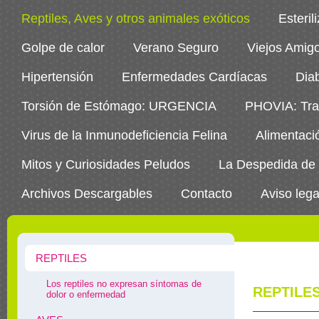
Reptiles, Aves y otros animales exóticos
Esteril
Golpe de calor
Verano Seguro
Viejos Amig
Hipertensión
Enfermedades Cardíacas
Dia
Torsión de Estómago: URGENCIA
PHOVIA: Trat
Virus de la Inmunodeficiencia Felina
Alimentaci
Mitos y Curiosidades Peludos
La Despedida de
Archivos Descargables
Contacto
Aviso lega
REPTILES
Los reptiles no expresan síntomas de
REPTILE
dolor o enfermedad