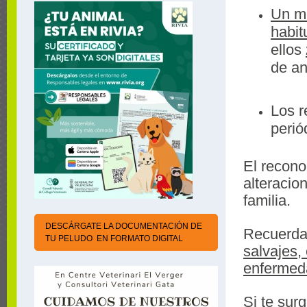
Un ma
habit
ellos
de a
Los r
peri
El recono
alteracio
familia.
DESCÁRGATE LA DOCUMENTACIÓN DE
Recuerd
TU PELUDO EN FORMATO DIGITAL
salvajes,
enfermed
Si te sur