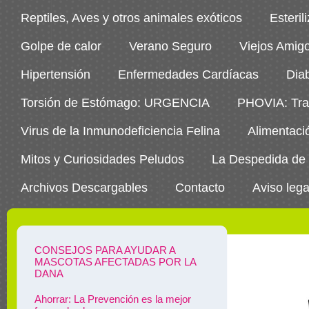
Reptiles, Aves y otros animales exóticos
Esteril
Golpe de calor
Verano Seguro
Viejos Amig
Hipertensión
Enfermedades Cardíacas
Dia
Torsión de Estómago: URGENCIA
PHOVIA: Trat
Virus de la Inmunodeficiencia Felina
Alimentaci
Mitos y Curiosidades Peludos
La Despedida de
Archivos Descargables
Contacto
Aviso lega
CONSEJOS PARA AYUDAR A
MASCOTAS AFECTADAS POR LA
DANA
Ahorrar: La Prevención es la mejor