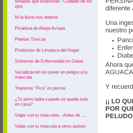
PERSINA ,
Miradas que enamoran : Cuidado de los
ojos
diferente
Ni la lluvia nos detiene
Una inge
Picadura de Abeja-Avíspa
nuestro p
Pancr
Plantas Tóxicas
Enfe
Productos de Limpieza del Hogar
Diabe
Síntomas de Enfermedad en Gatos
Ahora que
AGUACATE
Socialización sin poner en peligro a tu
mascota
Y recuer
Trastorno "Pica" en perros
¿Tu perro ladra cuando se queda solo
¡¡ LO Q
en casa?
POR QU
PELUDO
Viajar con tu mascotas - Antes de ....
Viajar con tu mascota a otros países