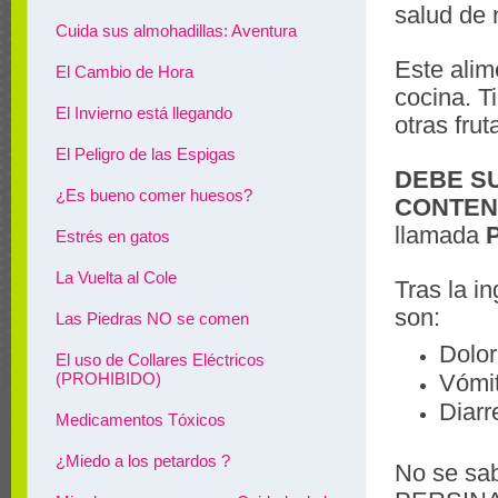
salud de
Cuida sus almohadillas: Aventura
Este alim
El Cambio de Hora
cocina. T
El Invierno está llegando
otras frut
El Peligro de las Espigas
DEBE S
¿Es bueno comer huesos?
CONTEN
llamada
Estrés en gatos
La Vuelta al Cole
Tras la i
son:
Las Piedras NO se comen
Dolo
El uso de Collares Eléctricos
Vómi
(PROHIBIDO)
Diar
Medicamentos Tóxicos
¿Miedo a los petardos ?
No se sab