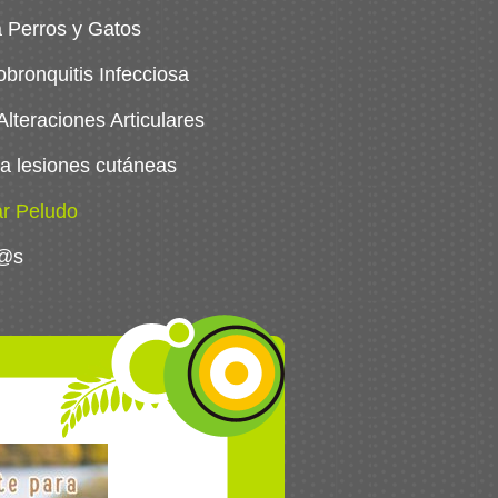
a Perros y Gatos
bronquitis Infecciosa
lteraciones Articulares
a lesiones cutáneas
ar Peludo
g@s