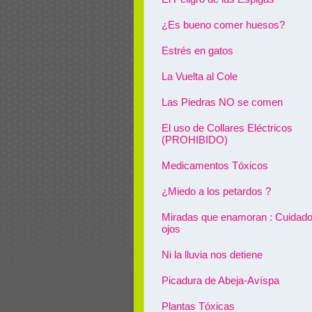
¿Es bueno comer huesos?
Estrés en gatos
La Vuelta al Cole
Las Piedras NO se comen
El uso de Collares Eléctricos
(PROHIBIDO)
Medicamentos Tóxicos
¿Miedo a los petardos ?
Miradas que enamoran : Cuidado
ojos
Ni la lluvia nos detiene
Picadura de Abeja-Avíspa
Plantas Tóxicas