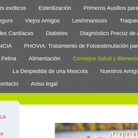
es exóticos
Esterilización
Primeros Auxilios par
eguro
Viejos Amigos
Leishmaniosis
Traqueo
es Cardíacas
Diabetes
Diagnóstico Precoz de A
ENCIA
PHOVIA: Tratamiento de Fotoestimulación par
 Felina
Alimentación
Consejos Salud y Bienest
s
La Despedida de una Mascota
Nuestros Ami
ontacto
Aviso legal
LA
or