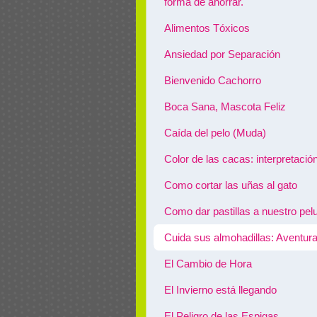
forma de ahorrar.
Alimentos Tóxicos
Ansiedad por Separación
Bienvenido Cachorro
Boca Sana, Mascota Feliz
Caída del pelo (Muda)
Color de las cacas: interpretació
Como cortar las uñas al gato
Como dar pastillas a nuestro pel
Cuida sus almohadillas: Aventur
El Cambio de Hora
El Invierno está llegando
El Peligro de las Espigas