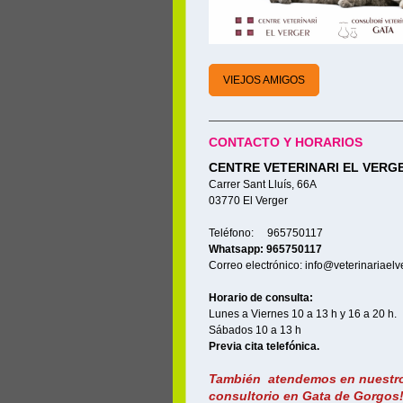
VIEJOS AMIGOS
CONTACTO Y HORARIOS
CENTRE VETERINARI EL VERG
Carrer Sant Lluís, 66A
03770 El Verger
Teléfono: 965750117
Whatsapp: 965750117
Correo electrónico: info@veterinariaelv
Horario de consulta:
Lunes a Viernes 10 a 13 h y 16 a 20 h.
Sábados 10 a 13 h
Previa cita telefónica.
También atendemos en nuestr
consultorio en Gata de Gorgos!