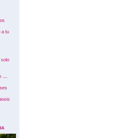
r
tos
 a tu
 solo
....
íses
iosis
IA