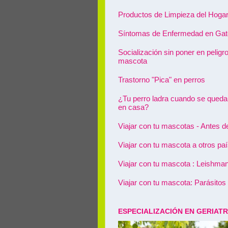
Productos de Limpieza del Hoga
Síntomas de Enfermedad en Ga
Socialización sin poner en peligro
mascota
Trastorno "Pica" en perros
¿Tu perro ladra cuando se queda
en casa?
Viajar con tu mascotas - Antes de 
Viajar con tu mascota a otros pa
Viajar con tu mascota : Leishman
Viajar con tu mascota: Parásitos
ESPECIALIZACIÓN EN GERIATR