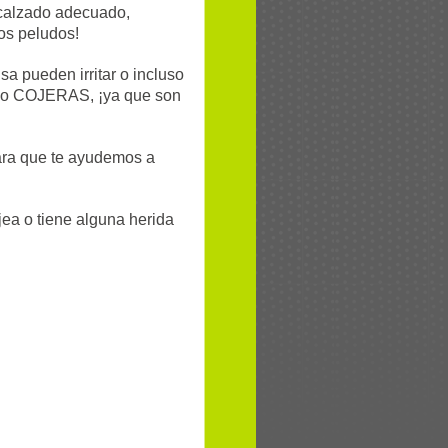
 calzado adecuado,
os peludos!
nsa pueden irritar o incluso
R o COJERAS, ¡ya que son
para que te ayudemos a
jea o tiene alguna herida