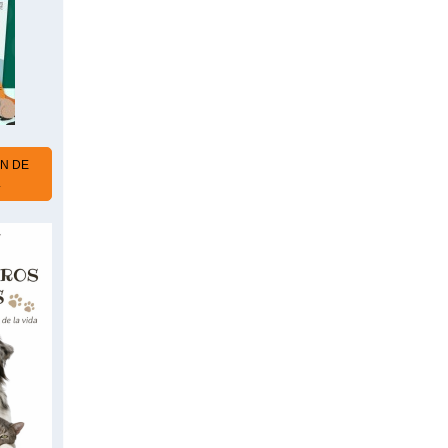
N DE
L