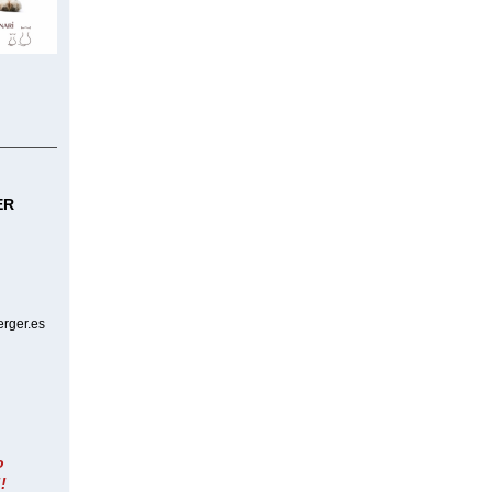
ER
erger.es
o
!