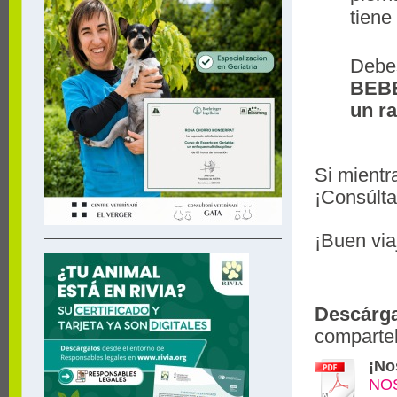
tiene
Debes
BEB
un r
Si mientr
¡Consúlt
¡Buen via
Descárga
comparte
¡No
NOS