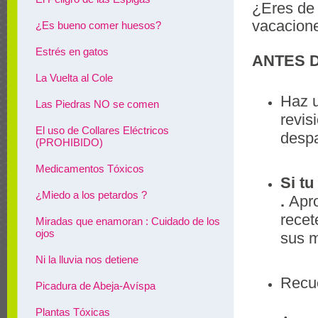
¿Eres de 
vacacion
¿Es bueno comer huesos?
Estrés en gatos
ANTES D
La Vuelta al Cole
Haz
Las Piedras NO se comen
revis
El uso de Collares Eléctricos
despa
(PROHIBIDO)
Medicamentos Tóxicos
Si t
¿Miedo a los petardos ?
.
Aprov
recet
Miradas que enamoran : Cuidado de los
ojos
sus m
Ni la lluvia nos detiene
Recu
Picadura de Abeja-Avíspa
Plantas Tóxicas