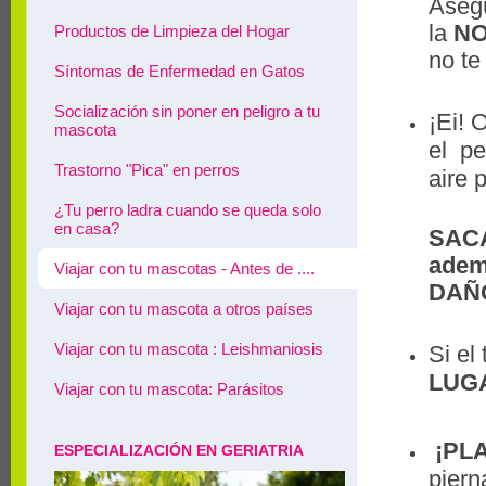
Asegú
la
NO
Productos de Limpieza del Hogar
no te
Síntomas de Enfermedad en Gatos
Socialización sin poner en peligro a tu
¡Ei! 
mascota
el pe
Trastorno "Pica" en perros
aire 
¿Tu perro ladra cuando se queda solo
en casa?
SACA
adem
Viajar con tu mascotas - Antes de ....
DAÑ
Viajar con tu mascota a otros países
Viajar con tu mascota : Leishmaniosis
Si el
LUG
Viajar con tu mascota: Parásitos
¡PL
ESPECIALIZACIÓN EN GERIATRIA
piern