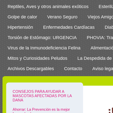
Reptiles, Aves y otros animales exóticos
Esteril
Golpe de calor
Verano Seguro
Viejos Amig
Hipertensión
Enfermedades Cardíacas
Dia
Torsión de Estómago: URGENCIA
PHOVIA: Trat
Virus de la Inmunodeficiencia Felina
Alimentaci
Mitos y Curiosidades Peludos
La Despedida de
Archivos Descargables
Contacto
Aviso lega
CONSEJOS PARA AYUDAR A
MASCOTAS AFECTADAS POR LA
DANA
Ahorrar: La Prevención es la mejor