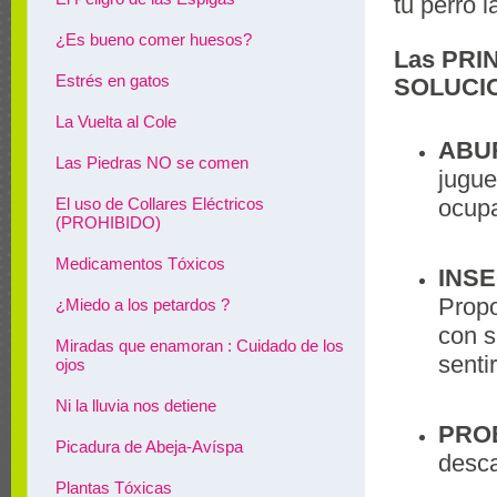
tu perro 
¿Es bueno comer huesos?
Las PRI
Estrés en gatos
SOLUCIO
La Vuelta al Cole
ABU
Las Piedras NO se comen
jugue
ocup
El uso de Collares Eléctricos
(PROHIBIDO)
Medicamentos Tóxicos
INS
Propo
¿Miedo a los petardos ?
con s
Miradas que enamoran : Cuidado de los
senti
ojos
Ni la lluvia nos detiene
PRO
Picadura de Abeja-Avíspa
desca
Plantas Tóxicas