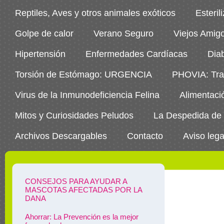
Reptiles, Aves y otros animales exóticos
Esteril
Golpe de calor
Verano Seguro
Viejos Amig
Hipertensión
Enfermedades Cardíacas
Dia
Torsión de Estómago: URGENCIA
PHOVIA: Trat
Virus de la Inmunodeficiencia Felina
Alimentaci
Mitos y Curiosidades Peludos
La Despedida de
Archivos Descargables
Contacto
Aviso lega
CONSEJOS PARA AYUDAR A
MASCOTAS AFECTADAS POR LA
DANA
Ahorrar: La Prevención es la mejor