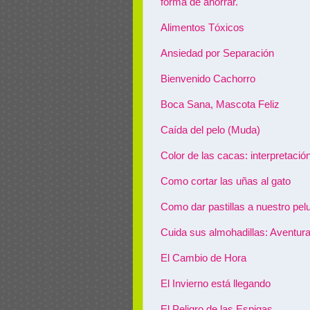
forma de ahorrar.
Alimentos Tóxicos
Ansiedad por Separación
Bienvenido Cachorro
Boca Sana, Mascota Feliz
Caída del pelo (Muda)
Color de las cacas: interpretació
Como cortar las uñas al gato
Como dar pastillas a nuestro pel
Cuida sus almohadillas: Aventur
El Cambio de Hora
El Invierno está llegando
El Peligro de las Espigas