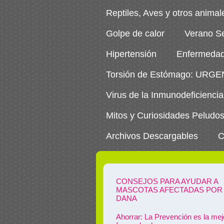
Reptiles, Aves y otros animal
Golpe de calor
Verano S
Hipertensión
Enfermedad
Torsión de Estómago: URG
Virus de la Inmunodeficiencia
Mitos y Curiosidades Peludo
Archivos Descargables
C
CONSEJOS PARA AYUDAR A
MASCOTAS AFECTADAS POR 
DANA
Ahorrar: La Prevención es la mej