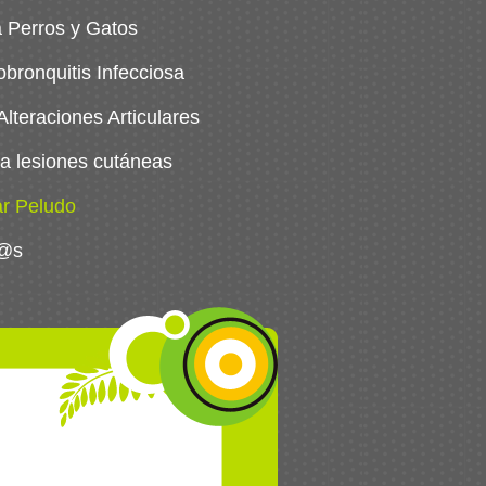
a Perros y Gatos
bronquitis Infecciosa
lteraciones Articulares
a lesiones cutáneas
ar Peludo
g@s