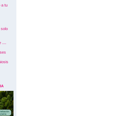
 a tu
 solo
....
íses
iosis
IA