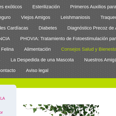
es exóticos
Esterilización
Primeros Auxilios par
eguro
Viejos Amigos
Leishmaniosis
Traqueo
es Cardíacas
Diabetes
Diagnóstico Precoz de A
ENCIA
PHOVIA: Tratamiento de Fotoestimulación par
 Felina
Alimentación
Consejos Salud y Bienest
s
La Despedida de una Mascota
Nuestros Ami
ontacto
Aviso legal
LA
or