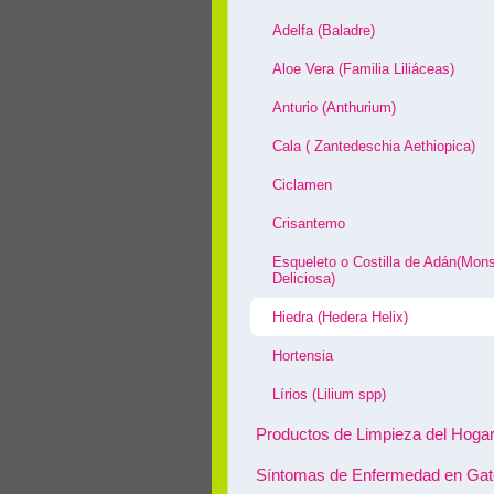
Adelfa (Baladre)
Aloe Vera (Familia Liliáceas)
Anturio (Anthurium)
Cala ( Zantedeschia Aethiopica)
Ciclamen
Crisantemo
Esqueleto o Costilla de Adán(Mons
Deliciosa)
Hiedra (Hedera Helix)
Hortensia
Lírios (Lilium spp)
Productos de Limpieza del Hoga
Síntomas de Enfermedad en Ga