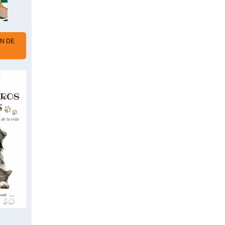
N DE
L