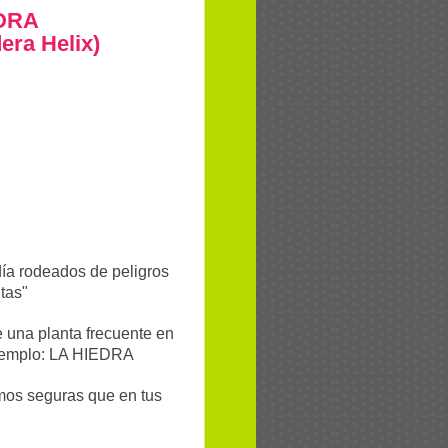
DRA
era Helix)
día rodeados de peligros
ntas"
 una planta frecuente en
ejemplo: LA HIEDRA
amos seguras que en tus