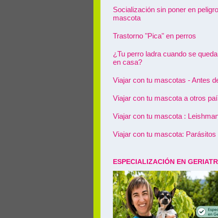
Socialización sin poner en peligro
mascota
Trastorno "Pica" en perros
¿Tu perro ladra cuando se queda
en casa?
Viajar con tu mascotas - Antes de 
Viajar con tu mascota a otros pa
Viajar con tu mascota : Leishman
Viajar con tu mascota: Parásitos
ESPECIALIZACIÓN EN GERIATR