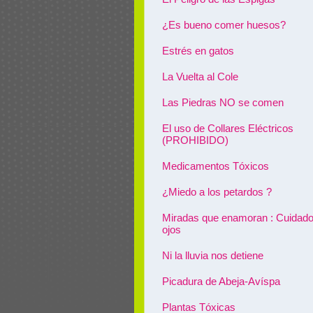
¿Es bueno comer huesos?
Estrés en gatos
La Vuelta al Cole
Las Piedras NO se comen
El uso de Collares Eléctricos
(PROHIBIDO)
Medicamentos Tóxicos
¿Miedo a los petardos ?
Miradas que enamoran : Cuidado
ojos
Ni la lluvia nos detiene
Picadura de Abeja-Avíspa
Plantas Tóxicas