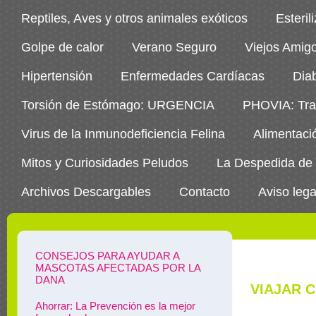
Reptiles, Aves y otros animales exóticos
Esteril
Golpe de calor
Verano Seguro
Viejos Amig
Hipertensión
Enfermedades Cardíacas
Dia
Torsión de Estómago: URGENCIA
PHOVIA: Trat
Virus de la Inmunodeficiencia Felina
Alimentaci
Mitos y Curiosidades Peludos
La Despedida de
Archivos Descargables
Contacto
Aviso lega
CONSEJOS PARA AYUDAR A
MASCOTAS AFECTADAS POR LA
DANA
VIAJAR C
Ahorrar: La Prevención es la mejor